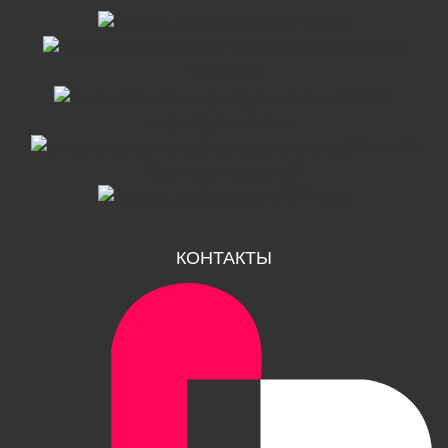
наличными
картой через
терминал
онлайн
переводом на счет
система
быстрых платежей
по QR-коду
КОНТАКТЫ