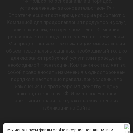
РФ только по основаниям и в порядке,
установленным законодательством РФ
Стратегическим партнерам, которые работают с
Компанией для предоставления продуктов и услуг,
или тем из них, которые помогают Компании
реализовывать продукты и услуги потребителям.
Мы предоставляем третьим лицам минимальный
объем персональных данных, необходимый только
для оказания требуемой услуги или проведения
необходимой транзакции. Компания оставляет за
собой право вносить изменения в одностороннем
порядке в настоящие правила, при условии, что
изменения не противоречат действующему
законодательству РФ. Изменения условий
настоящих правил вступают в силу после их
публикации на Сайте.
Мы используем файлы cookie и сервис веб-аналитики