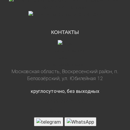
быстрых платежей
по QR-коду
КОНТАКТЫ
Наркологическая
помощь
в Белоозёрском
Московская область, Воскресенский район, п.
Белоозёрский, ул. Юбилейная 12
круглосуточно, без выходных
8 499 394-51-03
admin@viezd-narkologa.ru