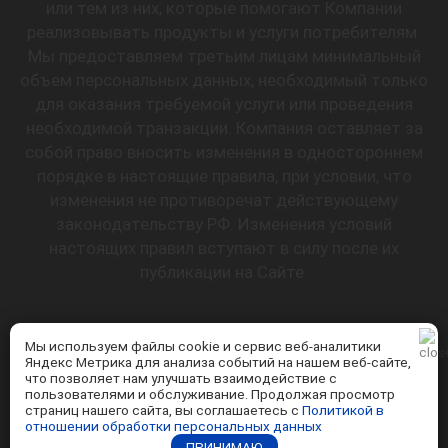
или тем из них, которые помогают Компании
реализовывать продукты и услуги потребителям.
Мы предоставляем третьим лицам минимальный
объем персональных данных, необходимый только
для оказания требуемой услуги или проведения
необходимой транзакции. Компания оставляет за
собой право вносить изменения в одностороннем
порядке в настоящие правила, при условии, что
изменения не противоречат действующему
законодательству РФ. Изменения условий
настоящих правил вступают в силу после их
публикации на Сайте.
Мы используем файлы cookie и сервис веб-аналитики
Согласен
Яндекс Метрика для анализа событий на нашем веб-сайте,
что позволяет нам улучшать взаимодействие с
пользователями и обслуживание. Продолжая просмотр
страниц нашего сайта, вы соглашаетесь с
Политикой в
отношении обработки персональных данных
ПРИНИМАЮ