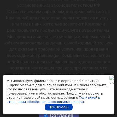
установленным законодательством РФ
Стратегическим партнерам, которые работают с
Компанией для предоставления продуктов и услуг,
или тем из них, которые помогают Компании
реализовывать продукты и услуги потребителям.
Мы предоставляем третьим лицам минимальный
объем персональных данных, необходимый только
для оказания требуемой услуги или проведения
необходимой транзакции. Компания оставляет за
собой право вносить изменения в одностороннем
порядке в настоящие правила, при условии, что
изменения не противоречат действующему
законодательству РФ. Изменения условий
Мы используем файлы cookie и сервис веб-аналитики
Яндекс Метрика для анализа событий на нашем веб-сайте,
настоящих правил вступают в силу после их
что позволяет нам улучшать взаимодействие с
публикации на Сайте.
пользователями и обслуживание. Продолжая просмотр
страниц нашего сайта, вы соглашаетесь с
Политикой в
отношении обработки персональных данных
ПРИНИМАЮ
Согласен