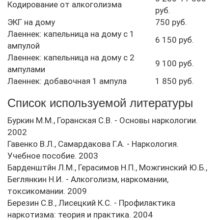
Кодирование от алкоголизма
руб.
ЭКГ на дому
750 руб.
Лаеннек: капельница на дому с 1
6 150 руб.
ампулой
Лаеннек: капельница на дому с 2
9 100 руб.
ампулами
Лаеннек: добавочная 1 ампула
1 850 руб.
Список используемой литературы
Буркин М.М., Горанская С.В. - Основы наркологии.
2002
Гавенко В.Л., Самардакова Г.А. - Наркология.
Учебное пособие. 2003
Барденштйн Л.М., Герасимов Н.П., Можгинский Ю.Б.,
Беглянкин Н.И. - Алкоголизм, наркомании,
токсикомании. 2009
Березин С.В., Лисецкий К.С. - Профилактика
наркотизма: теория и практика. 2004