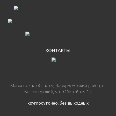
терминал
онлайн
переводом на счет
система
быстрых платежей
по QR-коду
КОНТАКТЫ
Наркологическая
помощь
в Белоозёрском
Московская область, Воскресенский район, п.
Белоозёрский, ул. Юбилейная 12
круглосуточно, без выходных
8 499 394-51-03