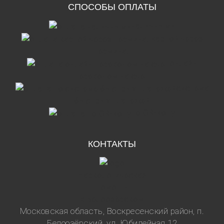
СПОСОБЫ ОПЛАТЫ
наличными
картой через
терминал
онлайн
переводом на счет
система
быстрых платежей
по QR-коду
КОНТАКТЫ
Наркологическая
помощь
в Белоозёрском
Московская область, Воскресенский район, п.
Белоозёрский, ул. Юбилейная 12