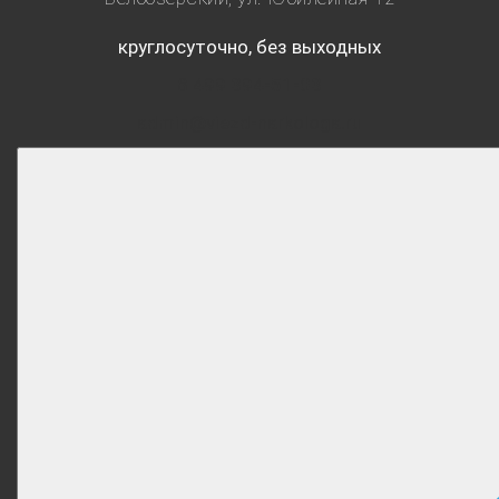
круглосуточно, без выходных
8 499 394-51-03
admin@viezd-narkologa.ru