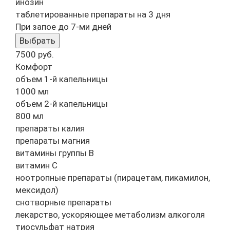
инозин
таблетированные препараты на 3 дня
При запое до 7-ми дней
Выбрать
7500
руб.
Комфорт
объем 1-й капельницы
1000 мл
объем 2-й капельницы
800 мл
препараты калия
препараты магния
витамины группы B
витамин C
ноотропные препараты (пирацетам, пикамилон,
мексидол)
снотворные препараты
лекарство, ускоряющее метаболизм алкоголя
тиосульфат натрия