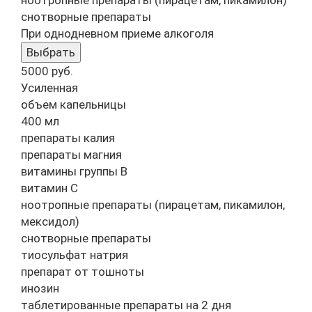
ноотропные препараты (пирацетам, пикамилон)
снотворные препараты
При однодневном приеме алкоголя
Выбрать
5000
руб.
Усиленная
объем капельницы
400 мл
препараты калия
препараты магния
витамины группы B
витамин C
ноотропные препараты (пирацетам, пикамилон,
мексидол)
снотворные препараты
тиосульфат натрия
препарат от тошноты
инозин
таблетированные препараты на 2 дня