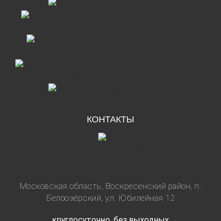
наличными
картой через
терминал
онлайн
переводом на счет
система
быстрых платежей
по QR-коду
КОНТАКТЫ
Наркологическая
помощь
в Белоозёрском
Московская область, Воскресенский район, п.
Белоозёрский, ул. Юбилейная 12
круглосуточно, без выходных