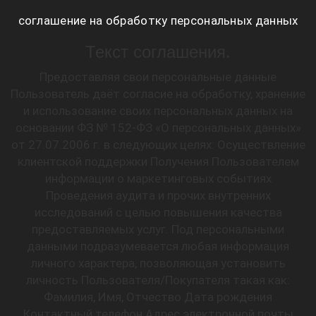
соглашение на обработку персональных данных
Текст соглашения.
Предоставляя свои персональные данные
Пользователь даёт согласие на обработку, хранение
и использование своих персональных данных на
основании ФЗ № 152-ФЗ «О персональных данных»
от 27.07.2006 г. в следующих целях: Осуществление
клиентской поддержки Получения Пользователем
информации о маркетинговых событиях
Проведения аудита и прочих внутренних
исследований с целью повышения качества
предоставляемых услуг. Под персональными
данными подразумевается любая информация
личного характера, позволяющая установить
личность Пользователя/Покупателя такая как:
Фамилия, Имя, Отчество Дата рождения
Контактный телефон Адрес электронной почты