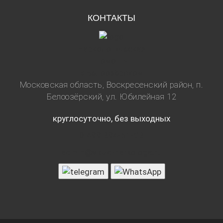
КОНТАКТЫ
Наркологическая
помощь
в Белоозёрском
Московская область, Воскресенский район, п.
Белоозёрский, ул. Юбилейная 12
круглосуточно, без выходных
8 499 394-51-03
admin@viezd-narkologa.ru